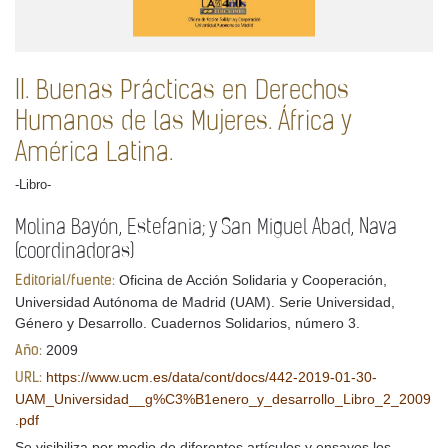
II. Buenas Prácticas en Derechos
Humanos de las Mujeres. África y
América Latina.
-Libro-
Molina Bayón, Estefania; y San Miguel Abad, Nava
(coordinadoras)
Oficina de Acción Solidaria y Cooperación,
Editorial/fuente:
Universidad Autónoma de Madrid (UAM). Serie Universidad,
Género y Desarrollo. Cuadernos Solidarios, número 3.
2009
Año:
https://www.ucm.es/data/cont/docs/442-2019-01-30-
URL:
UAM_Universidad__g%C3%B1enero_y_desarrollo_Libro_2_2009
.pdf
Se visibiliza por medio de diferentes artículos y ensayos los