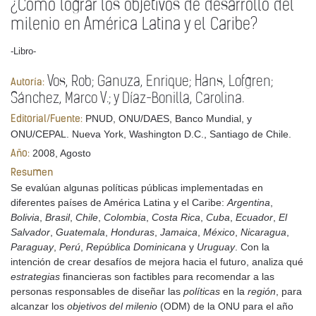
¿Cómo lograr los objetivos de desarrollo del
milenio en América Latina y el Caribe?
-Libro-
Vos, Rob; Ganuza, Enrique; Hans, Lofgren;
Autoría:
Sánchez, Marco V.; y Díaz-Bonilla, Carolina.
PNUD, ONU/DAES, Banco Mundial, y
Editorial/Fuente:
ONU/CEPAL. Nueva York, Washington D.C., Santiago de Chile.
2008, Agosto
Año:
Resumen
Se evalúan algunas políticas públicas implementadas en
diferentes países de América Latina y el Caribe:
Argentina
,
Bolivia
,
Brasil
,
Chile
,
Colombia
,
Costa Rica
,
Cuba
,
Ecuador
,
El
Salvador
,
Guatemala
,
Honduras
,
Jamaica
,
México
,
Nicaragua
,
Paraguay
,
Perú
,
República Dominicana
y
Uruguay
. Con la
intención de crear desafíos de mejora hacia el futuro, analiza qué
estrategias
financieras son factibles para recomendar a las
personas responsables de diseñar las
políticas
en la
región
, para
alcanzar los
objetivos del milenio
(ODM) de la ONU para el año