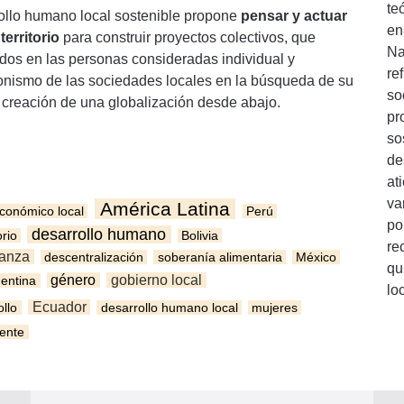
te
ollo humano local sostenible propone
pensar y actuar
en
territorio
para construir proyectos colectivos, que
Na
ados en las personas consideradas individual y
re
gonismo de las sociedades locales en la búsqueda de su
so
a creación de una globalización desde abajo.
pr
so
de
at
va
América Latina
económico local
Perú
po
desarrollo humano
orio
Bolivia
re
anza
descentralización
soberanía alimentaria
México
qu
género
gobierno local
entina
lo
Ecuador
ollo
desarrollo humano local
mujeres
ente