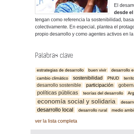
El desarr
desde el 
tengan como referencia la sostenibilidad, bas
colectivamente. En especial, plantea el prota
propio desarrollo y como agentes activos en l
Palabras clave
estrategias de desarrollo
buen vivir
desarrollo 
sostenibilidad
cambio climático
PNUD
territ
desarrollo sostenible
participación
gobern
políticas públicas
teorías del desarrollo
Arg
economía social y solidaria
desarr
desarrollo local
desarrollo rural
medio ambi
ver la lista completa