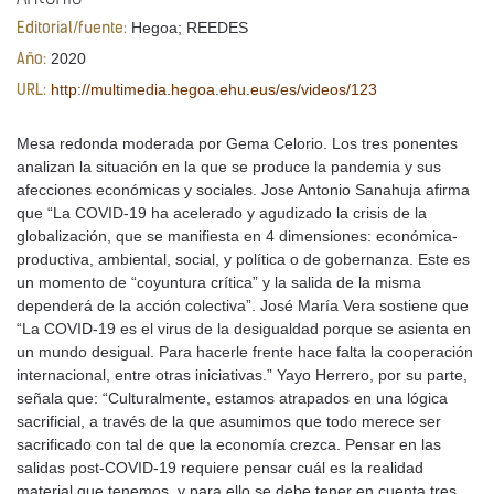
Hegoa; REEDES
Editorial/fuente:
2020
Año:
http://multimedia.hegoa.ehu.eus/es/videos/123
URL:
Mesa redonda moderada por Gema Celorio. Los tres ponentes
analizan la situación en la que se produce la pandemia y sus
afecciones económicas y sociales. Jose Antonio Sanahuja afirma
que “La COVID-19 ha acelerado y agudizado la crisis de la
globalización, que se manifiesta en 4 dimensiones: económica-
productiva, ambiental, social, y política o de gobernanza. Este es
un momento de “coyuntura crítica” y la salida de la misma
dependerá de la acción colectiva”. José María Vera sostiene que
“La COVID-19 es el virus de la desigualdad porque se asienta en
un mundo desigual. Para hacerle frente hace falta la cooperación
internacional, entre otras iniciativas.” Yayo Herrero, por su parte,
señala que: “Culturalmente, estamos atrapados en una lógica
sacrificial, a través de la que asumimos que todo merece ser
sacrificado con tal de que la economía crezca. Pensar en las
salidas post-COVID-19 requiere pensar cuál es la realidad
material que tenemos, y para ello se debe tener en cuenta tres