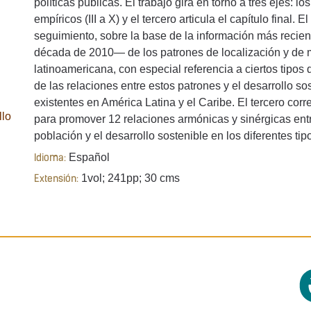
políticas públicas. El trabajo gira en torno a tres ejes: l
empíricos (III a X) y el tercero articula el capítulo final. 
seguimiento, sobre la base de la información más recie
década de 2010— de los patrones de localización y de m
latinoamericana, con especial referencia a ciertos tipos 
de las relaciones entre estos patrones y el desarrollo sost
existentes en América Latina y el Caribe. El tercero corr
llo
para promover 12 relaciones armónicas y sinérgicas entre
población y el desarrollo sostenible en los diferentes tipo
Español
Idioma:
1vol; 241pp; 30 cms
Extensión: