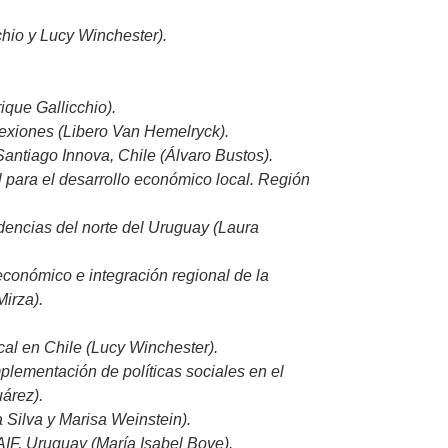
cchio y Lucy Winchester).
que Gallicchio).
lexiones (Libero Van Hemelryck).
antiago Innova, Chile (Álvaro Bustos).
l para el desarrollo económico local. Región
endencias del norte del Uruguay (Laura
 económico e integración regional de la
irza).
cal en Chile (Lucy Winchester).
mplementación de políticas sociales en el
uárez).
a Silva y Marisa Weinstein).
AIF, Uruguay (María Isabel Bove).