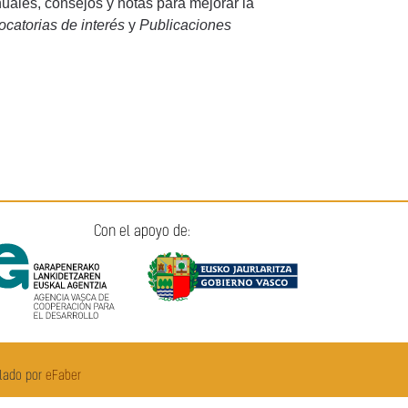
ales, consejos y notas para mejorar la
catorias de interés
y
Publicaciones
Con el apoyo de:
llado por
eFaber