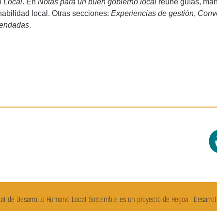
 Local
. En
Notas para un buen gobierno local
reúne guías, manu
abilidad local. Otras secciones:
Experiencias de gestión
,
Convo
endadas
.
al de Desarrollo Humano Local Sostenible es un proyecto de
Hegoa
| Desarro