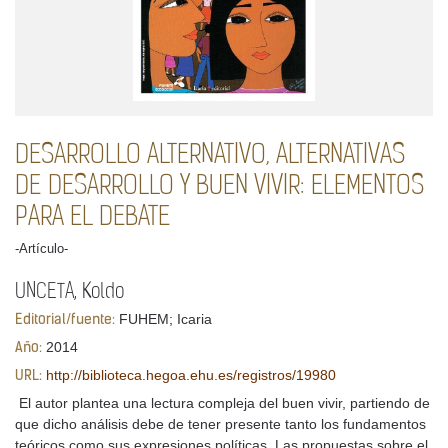
DESARROLLO ALTERNATIVO, ALTERNATIVAS
DE DESARROLLO Y BUEN VIVIR: ELEMENTOS
PARA EL DEBATE
-Artículo-
UNCETA, Koldo
FUHEM; Icaria
Editorial/fuente:
2014
Año:
http://biblioteca.hegoa.ehu.es/registros/19980
URL:
El autor plantea una lectura compleja del buen vivir, partiendo de
que dicho análisis debe de tener presente tanto los fundamentos
teóricos como sus expresiones políticas. Las propuestas sobre el