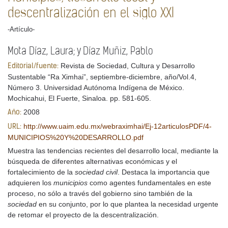
descentralización en el siglo XXI
-Artículo-
Mota Díaz, Laura; y Díaz Muñiz, Pablo
Revista de Sociedad, Cultura y Desarrollo
Editorial/fuente:
Sustentable “Ra Ximhai”, septiembre-diciembre, año/Vol.4,
Número 3. Universidad Autónoma Indígena de México.
Mochicahui, El Fuerte, Sinaloa. pp. 581-605.
2008
Año:
http://www.uaim.edu.mx/webraximhai/Ej-12articulosPDF/4-
URL:
MUNICIPIOS%20Y%20DESARROLLO.pdf
Muestra las tendencias recientes del desarrollo local, mediante la
búsqueda de diferentes alternativas económicas y el
fortalecimiento de la
sociedad civil
. Destaca la importancia que
adquieren los
municipios
como agentes fundamentales en este
proceso, no sólo a través del gobierno sino también de la
sociedad
en su conjunto, por lo que plantea la necesidad urgente
de retomar el proyecto de la descentralización.