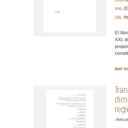
Editori
2
Año:
h
URL:
El lib
XXI, d
propon
consti
leer má
Tran
dime
reg
-Artícu