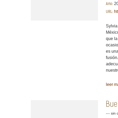
2
Año:
ht
URL:
Sylvia
México
que la
ocasio
es una
fusión
adecua
nuestr
leer má
Buen
--- sin 