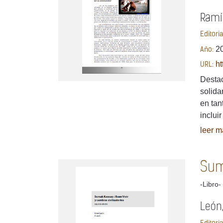
Ramí
Editori
2
Año:
ht
URL:
Destac
solida
en tan
inclui
leer má
Suma
-Libro-
León,