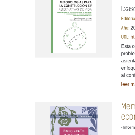
Itxas
Editori
2
Año:
ht
URL:
Esta o
proble
asient
enfoqu
al conf
leer má
Mem
eco
-Inform