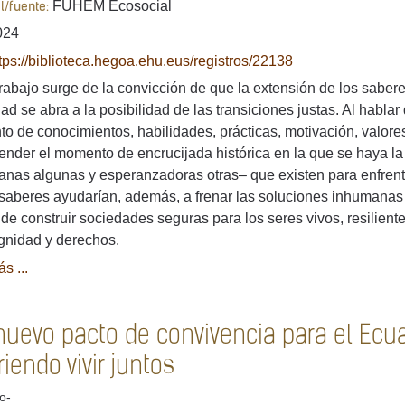
FUHEM Ecosocial
al/fuente:
024
tps://biblioteca.hegoa.ehu.eus/registros/22138
rabajo surge de la convicción de que la extensión de los sabere
ad se abra a la posibilidad de las transiciones justas. Al habla
to de conocimientos, habilidades, prácticas, motivación, valore
nder el momento de encrucijada histórica en la que se haya la
nas algunas y esperanzadoras otras– que existen para enfrenta
saberes ayudarían, además, a frenar las soluciones inhumanas y
 de construir sociedades seguras para los seres vivos, resilient
gnidad y derechos.
s ...
uevo pacto de convivencia para el Ecuad
iendo vivir juntos
lo-