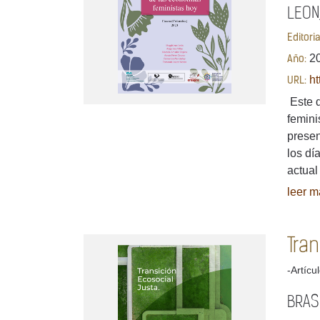
LEON,
Editori
2
Año:
ht
URL:
Este d
femini
presen
los dí
actual
leer má
Tra
-Artícu
BRASE