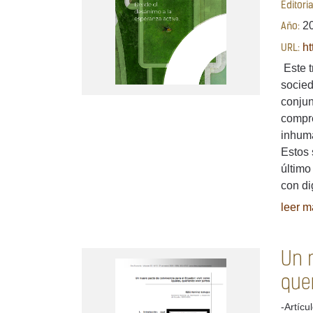
Editori
2
Año:
ht
URL:
Este t
socied
conjun
compre
inhuma
Estos 
último
con di
leer má
Un n
quer
-Artícu