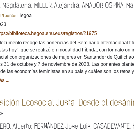
 Magdalena; MILLER, Alejandra; AMADOR OSPINA, Mar
Hegoa
al/fuente:
023
tps://biblioteca.hegoa.ehu.eus/registros/21975
ocumento recoge las ponencias del Seminario Internacional tit
stas hoy”, que se realizó en modalidad híbrida, con formato onlin
cial con organizaciones de mujeres en Santander de Quilicha
as 31 de octubre y 7 de noviembre de 2023. Las ponentes plante
 de las economías feministas en su país y cuáles son los retos 
s ...
nsición Ecosocial Justa. Desde el desán
lo-
RO, Alberto; FERNÁNDEZ, Jose Luis; CASADEVANTE, K