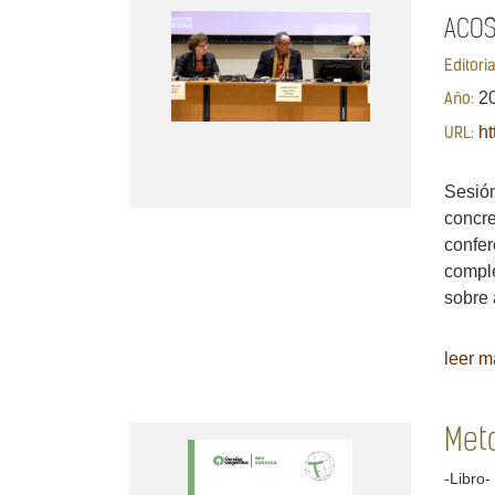
ACOST
Editori
2
Año:
ht
URL:
Sesión
concre
confer
comple
sobre 
leer má
Meto
-Libro-