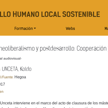
LLO HUMANO LOCAL SOSTENIBLE
Formación
Webs
Ma
neoliberalismo y postdesarrollo: Cooperación 
al audiovisual-
UNCETA, Koldo
:
Hegoa
al/Fuente:
017
en
Unceta interviene en el marco del acto de clausura de los mást