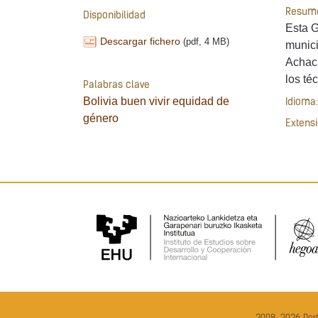
Resum
Disponibilidad
Esta G
Descargar fichero
(pdf, 4 MB)
munici
Achaca
los té
Palabras clave
Bolivia
buen vivir
equidad de
Idioma:
género
Extensi