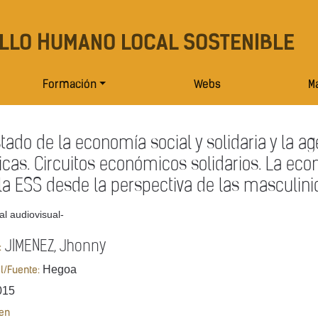
LLO HUMANO LOCAL SOSTENIBLE
Formación
Webs
Ma
stado de la economía social y solidaria y la a
icas. Circuitos económicos solidarios. La eco
la ESS desde la perspectiva de las masculini
al audiovisual-
JIMENEZ, Jhonny
:
Hegoa
al/Fuente:
015
en