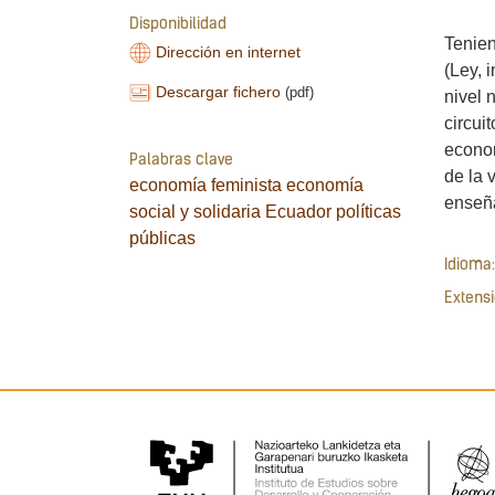
Disponibilidad
Tenien
Dirección en internet
(Ley, 
Descargar fichero
(pdf)
nivel 
circui
econom
Palabras clave
de la 
economía feminista
economía
enseña
social y solidaria
Ecuador
políticas
públicas
Idioma:
Extensi