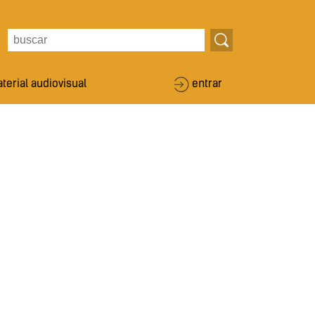
terial audiovisual
entrar