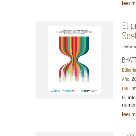
leer má
El p
Sos
-Inform
BHATT
Editori
2
Año:
ht
URL:
El inf
numero
leer má