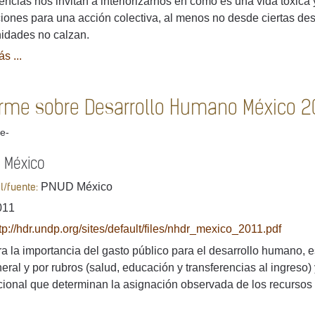
encias nos invitan a interiorizarnos en cómo es una vida tóxic
iones para una acción colectiva, al menos no desde ciertas de
idades no calzan.
s ...
orme sobre Desarrollo Humano México 2
e-
 México
PNUD México
al/fuente:
011
tp://hdr.undp.org/sites/default/files/nhdr_mexico_2011.pdf
a la importancia del gasto público para el desarrollo humano, 
eral y por rubros (salud, educación y transferencias al ingreso)
ucional que determinan la asignación observada de los recursos