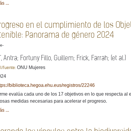
s ...
rogreso en el cumplimiento de los Objet
tenible: Panorama de género 2024
e-
, Antra; Fortuny Fillo, Guillem; Frick, Farrah; (et al.)
ONU Mujeres
al/fuente:
024
tps://biblioteca.hegoa.ehu.eus/registros/22246
orme evalúa cada uno de los 17 objetivos en lo que respecta al
sas medidas necesarias para acelerar el progreso.
s ...