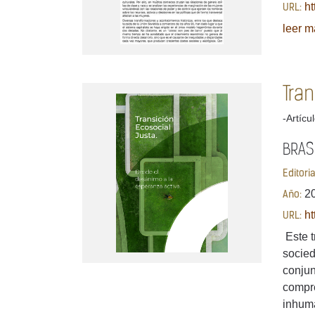
ht
URL:
leer má
Tra
-Artícu
BRASE
Editori
2
Año:
ht
URL:
Este t
socied
conjun
compre
inhuma