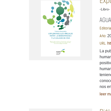
Expl
-Libro-
AGUAD
Editori
2
Año:
ht
URL:
La pub
humano
positi
humana
tenien
conoce
nos e
leer má