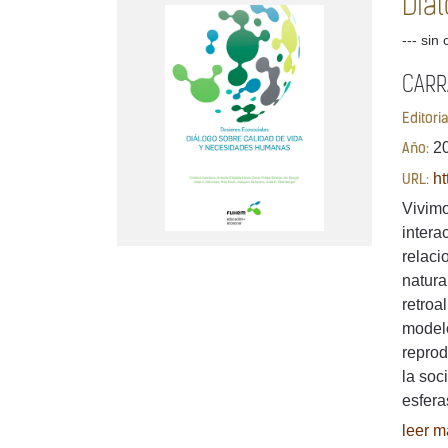
Diá
--- sin 
CARRA
Editori
2
Año:
ht
URL:
Vivimo
intera
relaci
natura
retroa
model
reprod
la soc
esfera
leer má