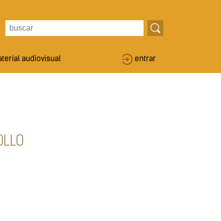
terial audiovisual
entrar
OLLO