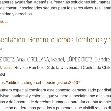
saberes ayudarían, además, a frenar las soluciones inhumanas y
 de construir sociedades seguras para los seres vivos, resilient
gnidad y derechos.
s ...
entación: Género, cuerpos, territorios y 
lo-
 DIETZ, Ana; ORELLANA, Isabel; LÓPEZ DIETZ, Sandra
Revista Rumbos TS de la Universidad Central de Chil
al/fuente:
024
tps://biblioteca.hegoa.ehu.eus/registros/22137
úmero especial considera este contexto, caracterizado por disti
tivista, patriarcal y colonial, que vulnera especialmente a las m
stas y defensoras de derechos humanos, para dar cuenta también
dicación de derechos pasados y presentes, que visibilizan las d