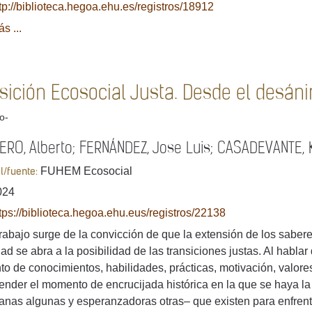
tp://biblioteca.hegoa.ehu.es/registros/18912
s ...
nsición Ecosocial Justa. Desde el desán
lo-
RO, Alberto; FERNÁNDEZ, Jose Luis; CASADEVANTE, K
FUHEM Ecosocial
al/fuente:
024
tps://biblioteca.hegoa.ehu.eus/registros/22138
rabajo surge de la convicción de que la extensión de los sabere
ad se abra a la posibilidad de las transiciones justas. Al habla
to de conocimientos, habilidades, prácticas, motivación, valore
nder el momento de encrucijada histórica en la que se haya la
nas algunas y esperanzadoras otras– que existen para enfrenta