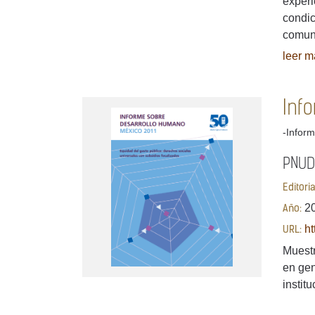
experi
condic
comun
leer má
Inf
-Inform
PNUD
Editori
2
Año:
ht
URL:
Muestr
en gen
instit