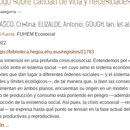
logo sobre calidad de vida y necesidad
categoría ---
SCO, Cristina; ELIZALDE, Antonio; GOUGH, Ian; (et al.
FUHEM Ecosocial
al/fuente:
022
tps://biblioteca.hegoa.ehu.eus/registros/21763
s inmersos en una profunda crisis ecosocial. Entendemos por «
cción entre el sistema social —en cuyo seno el sistema económic
ones que dan lugar a diferentes órdenes sociales— y el sistem
les y límites ecológicos—, de tal manera que, si bien las consec
limentan en ambos planos, encuentran su origen en un modelo 
o de producción y consumo está poniendo en peligro —además
ucción de la existencia social. Así pues, la crisis ecosocial —r
ial— se expresa hasta qué punto se tensan en la fase actual del 
s productivas y reproductivas.
s ...