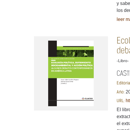
y sabe
los de
leer má
Ecol
deb
-Libro-
CAST
Editori
2
Año:
ht
URL:
El lib
extrac
el ext