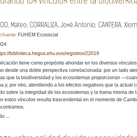
orando los vínculos entre la biodiversid
O, Mateo; CORRALIZA, José Antonio; CANTERA, Xiomar
FUHEM Ecosocial
al/fuente:
024
tps://biblioteca.hegoa.ehu.eus/registros/22019
licación tiene como propósito ahondar en los diversos vínculos e
 desde una doble perspectiva correlacionada: por un lado aten
vas que la biodiversidad y los ecosistemas proporcionan —cua
 y, por otro, atendiendo a los efectos negativos que la actual c
do sobre la integridad de los ecosistemas y la trama misma de l
r estos vínculos resulta trascendental en el momento de Cambio
ncontramos.
s ...