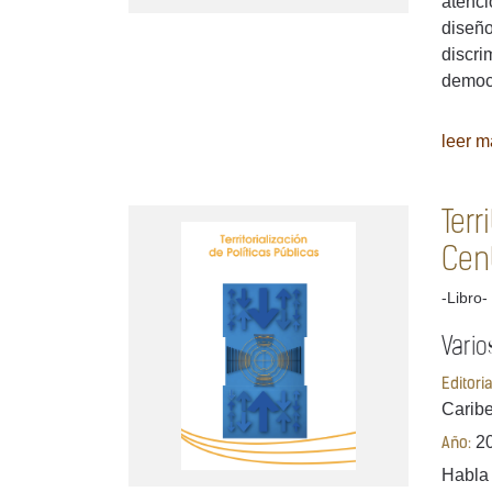
atenci
diseño
discri
democr
leer má
Terr
Cen
-Libro-
Vario
Editori
Carib
2
Año:
Habla 