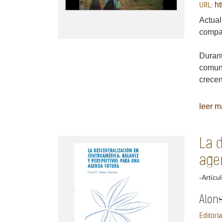
h
URL:
Actual
compa
Durant
comuni
crecen
leer má
La 
age
-Artícu
Alons
Editori