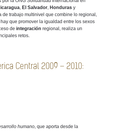
 por la ONG Solidaridad Internacional en
icaragua
,
El Salvador
,
Honduras
y
a de trabajo multinivel que combine lo regional,
 hay que promover la igualdad entre los sexos
oceso de
integración
regional, realiza un
ncipales retos.
ica Central 2009 – 2010:
desarrollo humano
, que aporta desde la