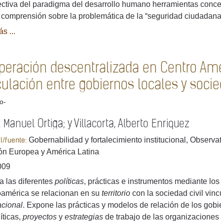
ctiva del paradigma del desarrollo humano herramientas concept
comprensión sobre la problemática de la “seguridad ciudadana”,
s ...
peración descentralizada en Centro Amér
culación entre gobiernos locales y socie
lo-
 Manuel Ortiga; y Villacorta, Alberto Enriquez
Gobernabilidad y fortalecimiento institucional, Observ
al/fuente:
ón Europea y América Latina
009
a las diferentes
políticas
, prácticas e instrumentos mediante los
américa se relacionan en su
territorio
con la sociedad civil vin
acional
. Expone las prácticas y modelos de relación de los gob
íticas,
proyectos
y
estrategias
de trabajo de las organizaciones 