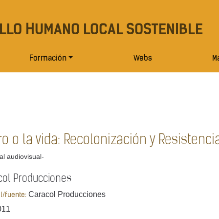
LLO HUMANO LOCAL SOSTENIBLE
Formación
Webs
Ma
ro o la vida: Recolonización y Resisten
al audiovisual-
col Producciones
Caracol Producciones
al/fuente:
011