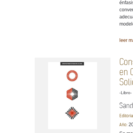
énfasi
conver
adecua
modelo
leer má
Con
en 
Soli
-Libro-
Sand
Editori
2
Año: