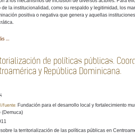
ón a los mecanismos de inclusión de diversos actores. Para ell
 de la institucionalidad, como su respaldo y legitimidad, los ma
minación positiva o negativa que genera y aquellas institucione
ática.
s ...
itorialización de políticas públicas. Coor
troamérica y República Dominicana.
s
Fundación para el desarrollo local y fortalecimiento mun
al/fuente:
e (Demuca)
011
sobre la territorialización de las políticas públicas en Centr