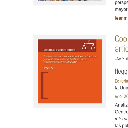
perspe
mayor 
leer má
Coo
arti
-Artícu
Hegg,
Editori
la Uni
2
Año:
Analiz
Centro
intern
las pol