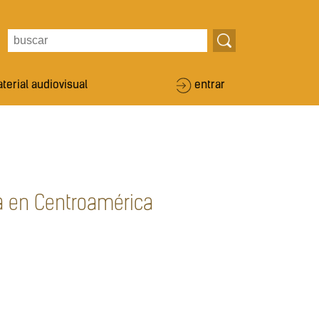
terial audiovisual
entrar
cia en Centroamérica