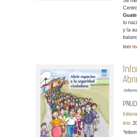
Se men
Centro
Guate
lo nac
y la a
balanc
leer má
Inf
Abr
-Inform
PNUD
Editori
2
Año:
“Info