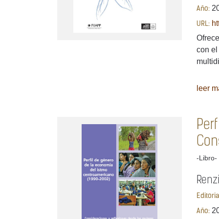
2
Año:
ht
URL:
Ofrece
con el
multidi
leer má
Per
Con
-Libro-
Renzi
Editori
2
Año: