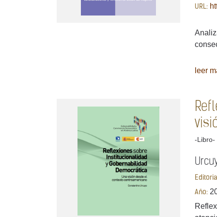
ht
URL:
Analiz
consec
leer má
Ref
vis
-Libro-
Urcu
Editori
2
Año:
Reflex