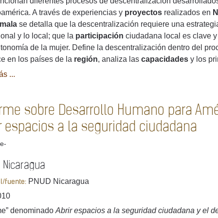
cionan diferentes procesos de descentralización desarrollados
américa. A través de experiencias y
proyectos
realizados en
N
mala
se detalla que la descentralización requiere una estrategi
ional y lo local; que la
participación
ciudadana local es clave y
utonomía de la mujer. Define la descentralización dentro del pr
e en los países de la
región
, analiza las
capacidades
y los pri
s ...
orme sobre Desarrollo Humano para Amér
ir espacios a la seguridad ciudadana
e-
 Nicaragua
PNUD Nicaragua
al/fuente:
010
rme” denominado
Abrir espacios a la seguridad ciudadana y el 