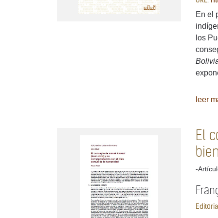
URL:
En el 
indíge
los Pu
conseg
Bolivi
expone
leer má
El 
bie
-Artícu
Franç
Editori