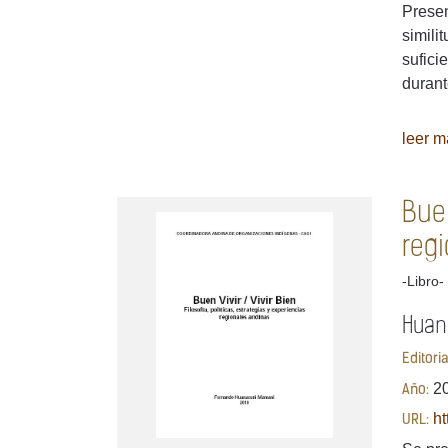
Presen
simili
sufici
durant
leer má
Buen
reg
-Libro-
Huan
Editori
20
Año:
ht
URL: