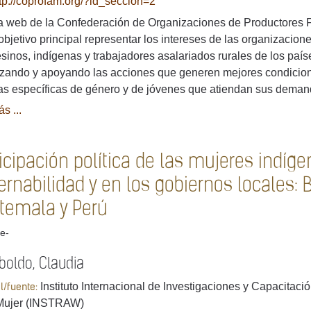
tp://coprofam.org/?id_seccion=2
 web de la Confederación de Organizaciones de Productores Fa
bjetivo principal representar los intereses de las organizacione
inos, indígenas y trabajadores asalariados rurales de los p
zando y apoyando las acciones que generen mejores condicione
cas específicas de género y de jóvenes que atiendan sus dema
s ...
icipación política de las mujeres indíg
rnabilidad y en los gobiernos locales: B
temala y Perú
e-
boldo, Claudia
Instituto Internacional de Investigaciones y Capacitac
al/fuente:
 Mujer (INSTRAW)