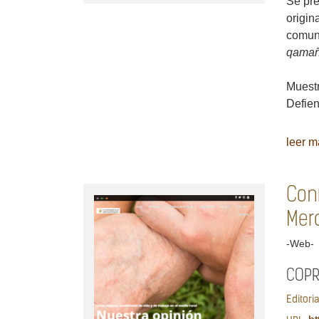
Se pre
origin
comuni
qama
Muestr
Defien
leer má
Con
Mer
-Web-
COP
Editori