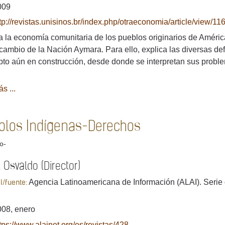
009
tp://revistas.unisinos.br/index.php/otraeconomia/article/view/11
 la economía comunitaria de los pueblos originarios de América
rcambio de la Nación Aymara. Para ello, explica las diversas de
to aún en construcción, desde donde se interpretan sus problem
s ...
blos Indígenas-Derechos
lo-
 Osvaldo (Director)
Agencia Latinoamericana de Información (ALAI). Serie
al/fuente:
08, enero
tps://www.alainet.org/es/revistas/428