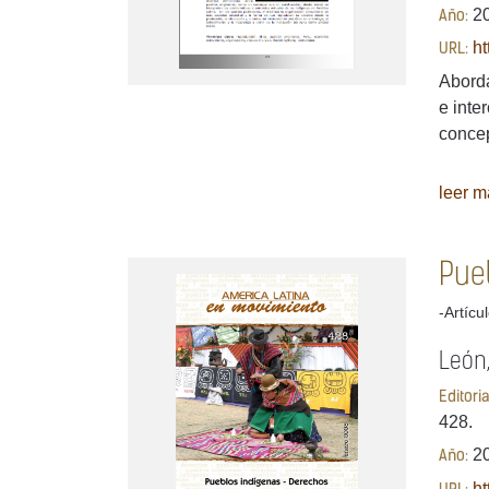
2
Año:
ht
URL:
Aborda
e inte
concep
leer má
Pue
-Artícu
León,
Editori
428.
20
Año:
ht