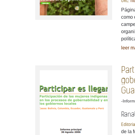
ht
URL:
Página
como o
campes
organi
políti
leer má
Part
gobe
Gua
-Inform
Rana
Editori
de la