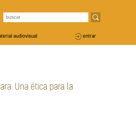
terial audiovisual
entrar
ra. Una ética para la