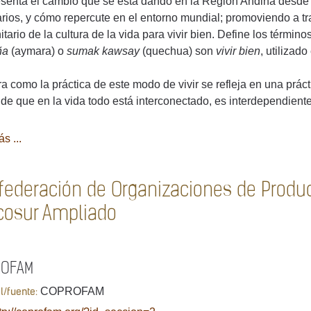
senta el cambio que se está dando en la Región Andina desde l
arios, y cómo repercute en el entorno mundial; promoviendo a tra
tario de la cultura de la vida para vivir bien. Define los término
ña
(aymara) o
sumak kawsay
(quechua) son
vivir bien
, utilizad
a como la práctica de este modo de vivir se refleja en una prácti
de que en la vida todo está interconectado, es interdependiente
s ...
federación de Organizaciones de Produc
cosur Ampliado
ROFAM
COPROFAM
al/fuente: