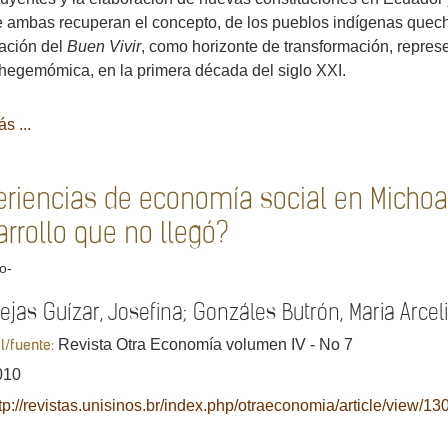
 ambas recuperan el concepto, de los pueblos indígenas quec
ación del
Buen Vivir
, como horizonte de transformación, repres
hegemómica, en la primera década del siglo XXI.
s ...
eriencias de economía social en Micho
rrollo que no llegó?
lo-
jas Guízar, Josefina; Gonzáles Butrón, Maria Arceli
Revista Otra Economía volumen IV - No 7
al/fuente:
010
tp://revistas.unisinos.br/index.php/otraeconomia/article/view/13