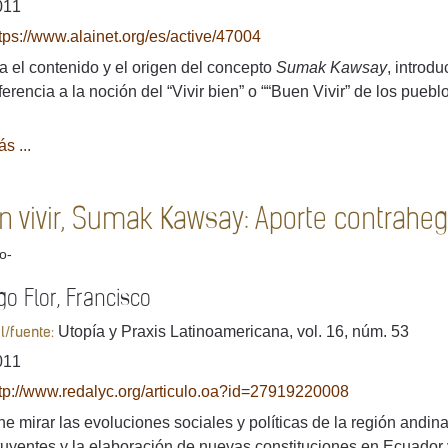
011
tps://www.alainet.org/es/active/47004
a el contenido y el origen del concepto
Sumak Kawsay
, introd
ferencia a la noción del “Vivir bien” o ““Buen Vivir” de los pueb
s ...
n vivir, Sumak Kawsay: Aporte contrahe
lo-
go Flor, Francisco
Utopía y Praxis Latinoamericana, vol. 16, núm. 53
al/fuente:
011
tp://www.redalyc.org/articulo.oa?id=27919220008
e mirar las evoluciones sociales y políticas de la región andin
tuyentes y la elaboración de nuevas constituciones en Ecuador 