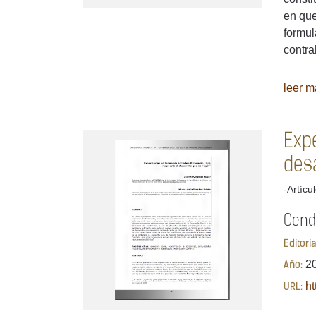
en que
formul
contra
leer má
Exp
desa
-Artícu
Cende
Editori
2
Año:
ht
URL: