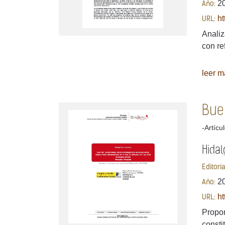
2
Año:
ht
URL:
Analiz
con re
leer má
Bue
-Artícu
Hidal
Editori
2
Año:
ht
URL:
Propon
consti