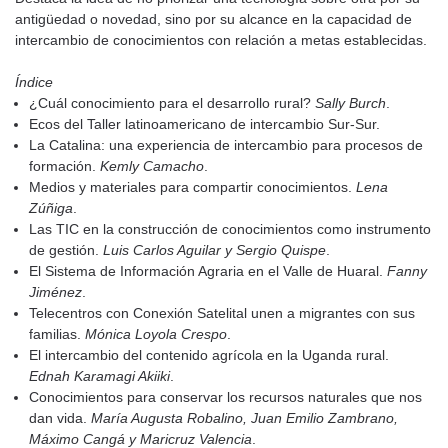
antigüedad o novedad, sino por su alcance en la capacidad de
intercambio de conocimientos con relación a metas establecidas.
Índice
¿Cuál conocimiento para el desarrollo rural?
Sally Burch
.
Ecos del Taller latinoamericano de intercambio Sur-Sur.
La Catalina: una experiencia de intercambio para procesos de
formación.
Kemly Camacho
.
Medios y materiales para compartir conocimientos.
Lena
Zúñiga
.
Las TIC en la construcción de conocimientos como instrumento
de gestión.
Luis Carlos Aguilar y Sergio Quispe
.
El Sistema de Información Agraria en el Valle de Huaral.
Fanny
Jiménez
.
Telecentros con Conexión Satelital unen a migrantes con sus
familias.
Mónica Loyola Crespo
.
El intercambio del contenido agrícola en la Uganda rural.
Ednah Karamagi Akiiki
.
Conocimientos para conservar los recursos naturales que nos
dan vida.
María Augusta Robalino, Juan Emilio Zambrano,
Máximo Cangá y Maricruz Valencia
.