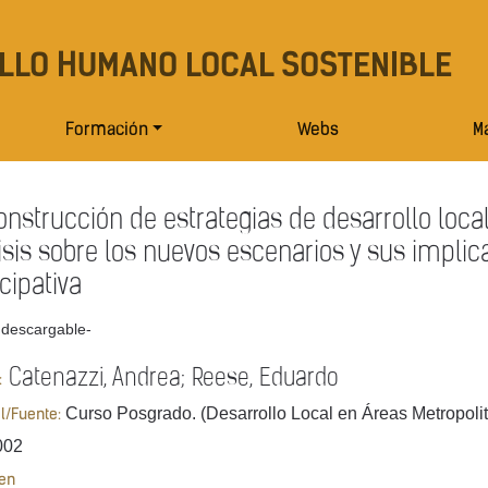
LLO HUMANO LOCAL SOSTENIBLE
Formación
Webs
Ma
onstrucción de estrategias de desarrollo loca
isis sobre los nuevos escenarios y sus implica
icipativa
 descargable-
Catenazzi, Andrea; Reese, Eduardo
:
Curso Posgrado. (Desarrollo Local en Áreas Metropoli
al/Fuente:
002
en