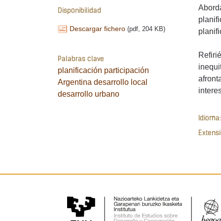
Aborda
Disponibilidad
planif
Descargar fichero
(pdf, 204 KB)
planif
Refiri
Palabras clave
inequi
planificación
participación
afront
Argentina
desarrollo local
intere
desarrollo urbano
Idioma:
Extensi