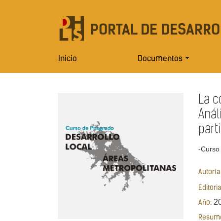
PORTAL DE DESARRO
Inicio
Documentos
La c
Anál
part
-Curso
Autoría
Editori
2
Año:
Resum