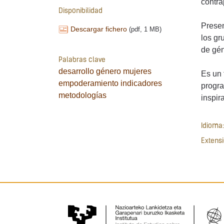
contra
Disponibilidad
Presen
Descargar fichero
(pdf, 1 MB)
los gr
de gén
Palabras clave
desarrollo
género
mujeres
Es un 
empoderamiento
indicadores
progra
metodologías
inspir
Idioma:
Extensi