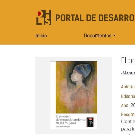
PORTAL DE DESARRO
Inicio
Documentos
El p
-Manua
Autoría
Editori
20
Año:
Resum
Contie
para t