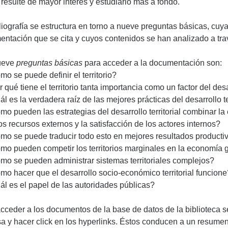
 resulte de mayor interés y estudiarlo más a fondo.
liografía se estructura en torno a nueve preguntas básicas, cuy
ntación que se cita y cuyos contenidos se han analizado a trav
ueve
preguntas básicas
para acceder a la documentación son:
o se puede definir el territorio?
 qué tiene el territorio tanta importancia como un factor del des
l es la verdadera raíz de las mejores prácticas del desarrollo te
o pueden las estrategias del desarrollo territorial combinar la 
os recursos externos y la satisfacción de los actores internos?
o se puede traducir todo esto en mejores resultados producti
o pueden competir los territorios marginales en la economía 
o se pueden administrar sistemas territoriales complejos?
o hacer que el desarrollo socio-económico territorial funcion
l es el papel de las autoridades públicas?
cceder a los documentos de la base de datos de la biblioteca s
sa y hacer click en los hyperlinks. Éstos conducen a un resume