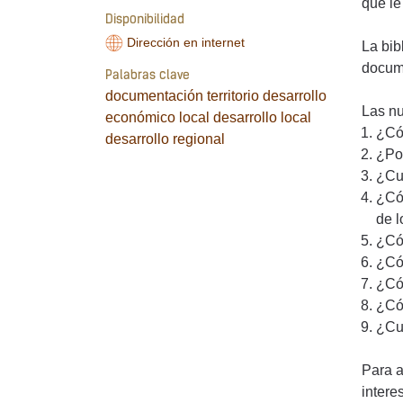
que le
Disponibilidad
Dirección en internet
La bib
docume
Palabras clave
documentación
territorio
desarrollo
Las n
económico local
desarrollo local
¿Cóm
desarrollo regional
¿Por
¿Cuá
¿Cóm
de l
¿Cóm
¿Cóm
¿Cóm
¿Cóm
¿Cuá
Para a
intere