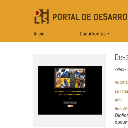
PORTAL DE DESARRO
Inicio
Documentos
Desa
-Web-
Autoría
Editori
Año:
Resum
Bibliot
docume