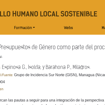
LLO HUMANO LOCAL SOSTENIBLE
Formación
Webs
Ma
Presupuestos de Género como parte del proce
l-
Espinosa G., Isolda; y Barahona P., Milagros.
:
Grupo de Incidencia Sur Norte (GISN), Managua (Nica
al/Fuente:
004
en
can las pautas a seguir para una integración de la perspectiva 