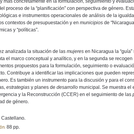
y más concretamente en la
formulación
,
seguimiento
y
evaluac
del proceso de la “planificación” con perspectiva de género. Es
lógicas e instrumentos operacionales de análisis de la iguald
tos contextos de presupuestación y en
municipios
de “Nicaragua”
icas y “políticas”.
z analizada la situación de las
mujeres
en Nicaragua la “guía” 
ta el marco conceptual y analítico, y en la segunda se recogen
mentos propuestos para la formulación, seguimiento o evaluació
to. Contribuye a identificar las implicaciones que pueden repre
ero. Es también un instrumento para la discusión y para el con
cas,
estrategias
y planes de
desarrollo
municipal. Se muestra el e
rgencia y la Reconstrucción (CCER) en el seguimiento de las
ad de género.
Castellano.
88 pp.
ón: