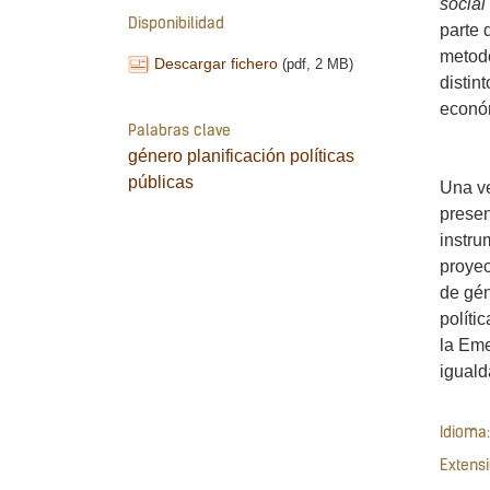
social
Disponibilidad
parte 
metodo
Descargar fichero
(pdf, 2 MB)
distin
económ
Palabras clave
género
planificación
políticas
públicas
Una ve
presen
instru
proyec
de gén
políti
la Eme
iguald
Idioma:
Extensi